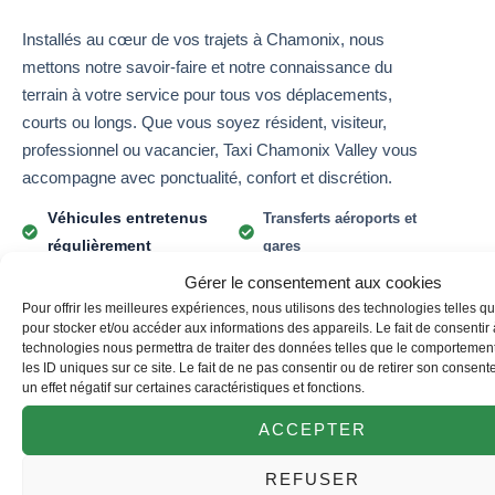
Installés au cœur de vos trajets à Chamonix, nous
mettons notre savoir-faire et notre connaissance du
terrain à votre service pour tous vos déplacements,
courts ou longs. Que vous soyez résident, visiteur,
professionnel ou vacancier, Taxi Chamonix Valley vous
accompagne avec ponctualité, confort et discrétion.
Véhicules entretenus
Transferts aéroports et
régulièrement
gares
Trajets locaux et longue
Confort premium à bord
Gérer le consentement aux cookies
distance
Pour offrir les meilleures expériences, nous utilisons des technologies telles q
Chauffeurs
pour stocker et/ou accéder aux informations des appareils. Le fait de consentir
Espace bagages, skis et
professionnels et
technologies nous permettra de traiter des données telles que le comportemen
équipements
les ID uniques sur ce site. Le fait de ne pas consentir ou de retirer son consen
discrets
un effet négatif sur certaines caractéristiques et fonctions.
Capacité jusqu’à 7
ACCEPTER
passagers
Service disponible
REFUSER