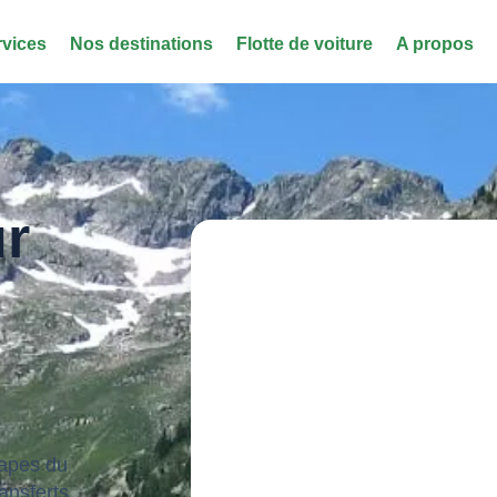
rvices
Nos destinations
Flotte de voiture
A propos
ur
tapes du
ansferts