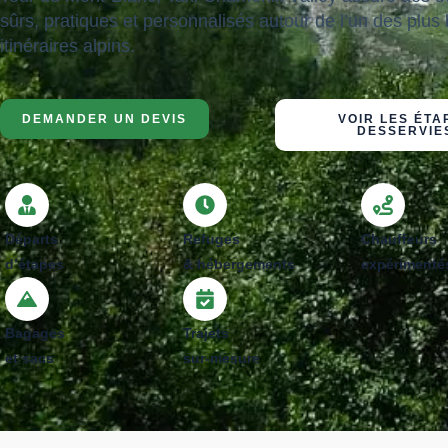
sûrs, pratiques et personnalisés autour de l’un des plus
itinéraires alpins.
DEMANDER UN DEVIS
VOIR LES ÉTA
DESSERVIE
Départs
Refuges
Chauffeurs
d’étapes
& hébergements
expérimenté
Bagages
Trajets
et sacs
sur-mesure