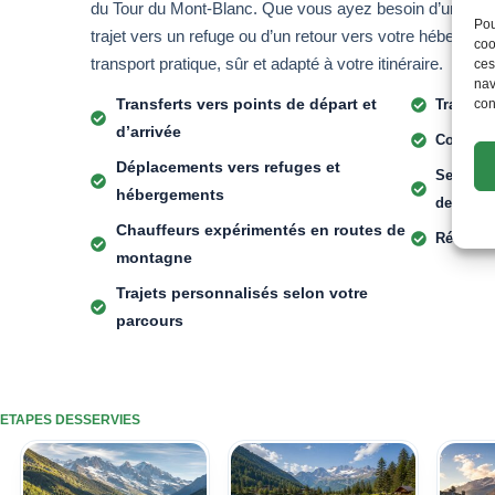
du Tour du Mont-Blanc. Que vous ayez besoin d’un transf
Pou
trajet vers un refuge ou d’un retour vers votre héberge
coo
transport pratique, sûr et adapté à votre itinéraire.
ces
nav
Transferts vers points de départ et
con
Transpor
d’arrivée
Conseils
Déplacements vers refuges et
Service 
hébergements
de marc
Chauffeurs expérimentés en routes de
Réservat
montagne
Trajets personnalisés selon votre
parcours
ETAPES DESSERVIES