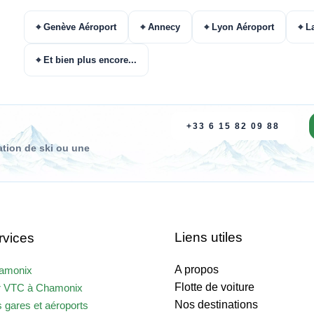
⌖ Genève Aéroport
⌖ Annecy
⌖ Lyon Aéroport
⌖ L
⌖ Et bien plus encore...
+33 6 15 82 09 88
tation de ski ou une
Liens utiles
rvices
A propos
hamonix
Flotte de voiture
r VTC à Chamonix
Nos destinations
s gares et aéroports