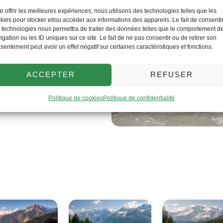
ert depuis l’aéroport, d’un
r offrir les meilleures expériences, nous utilisons des technologies telles que les
ment, nous organisons un
kies pour stocker et/ou accéder aux informations des appareils. Le fait de consenti
 technologies nous permettra de traiter des données telles que le comportement d
igation ou les ID uniques sur ce site. Le fait de ne pas consentir ou de retirer son
sentement peut avoir un effet négatif sur certaines caractéristiques et fonctions.
t de bagages et équipements
 pour organiser vos étapes
ACCEPTER
REFUSER
confortable après une journée
he
Politique de cookies
Politique de confidentialité
ion conseillée à l’avance