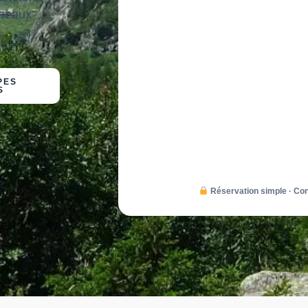
 beaux
PES
S
s
Réservation simple · Co