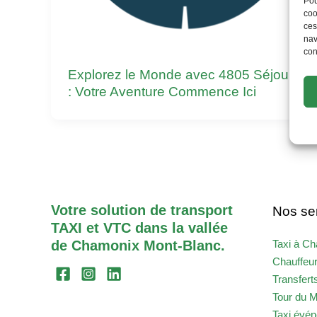
Pou
coo
ces
nav
con
Explorez le Monde avec 4805 Séjours
: Votre Aventure Commence Ici
Votre solution de transport
Nos se
TAXI et VTC dans la vallée
de Chamonix Mont-Blanc.
Taxi à C
Chauffeu
Transfert
Tour du M
Taxi évén