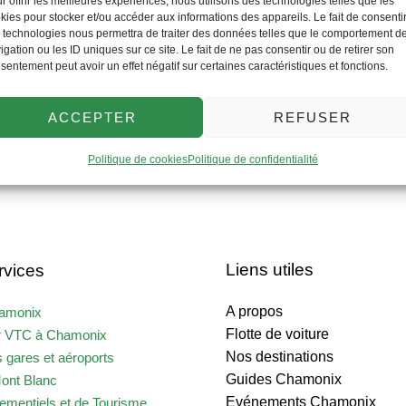
r offrir les meilleures expériences, nous utilisons des technologies telles que les
Viachamonix : une belle expérience à
kies pour stocker et/ou accéder aux informations des appareils. Le fait de consenti
toutes les saisons
 technologies nous permettra de traiter des données telles que le comportement d
igation ou les ID uniques sur ce site. Le fait de ne pas consentir ou de retirer son
sentement peut avoir un effet négatif sur certaines caractéristiques et fonctions.
ACCEPTER
REFUSER
Politique de cookies
Politique de confidentialité
Liens utiles
rvices
A propos
hamonix
Flotte de voiture
r VTC à Chamonix
Nos destinations
s gares et aéroports
Guides Chamonix
ont Blanc
Evénements Chamonix
ementiels et de Tourisme