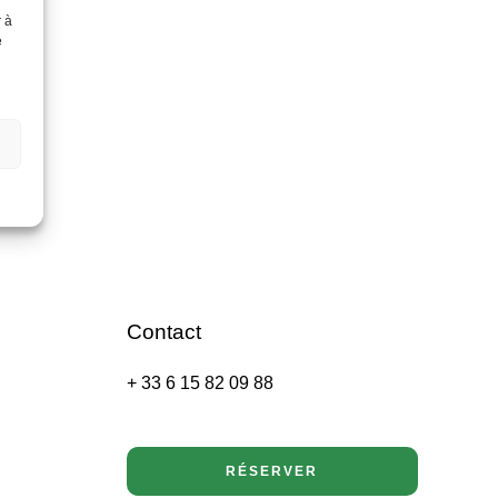
r à
e
Contact
+ 33 6 15 82 09 88
RÉSERVER